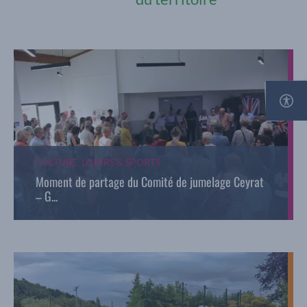
Affi
CULTURE, LOISIRS & SPORTS
Moment de partage du Comité de jumelage Ceyrat
– G...