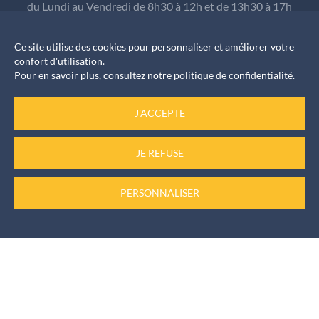
du Lundi au Vendredi de 8h30 à 12h et de 13h30 à 17h
Ce site utilise des cookies pour personnaliser et améliorer votre
confort d'utilisation.
Informations rendez-vous
Pour en savoir plus, consultez notre
politique de confidentialité
.
Pour les élus, les rendez-vous sont pris auprès du
secrétariat au
J'ACCEPTE
04 73 61 57 11
JE REFUSE
Numéro d’urgence
PERSONNALISER
Permanence de week-end au
06 74 82 92 59
Plan du site