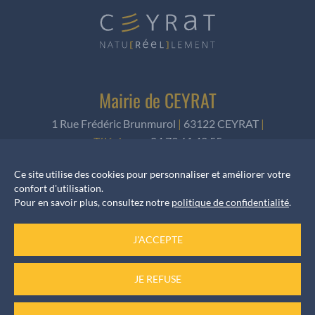
Mairie de CEYRAT
1 Rue Frédéric Brunmurol
|
63122 CEYRAT
|
Téléphone
:
04 73 61 42 55
Ce site utilise des cookies pour personnaliser et améliorer votre
NOUS ÉCRIRE
confort d'utilisation.
Pour en savoir plus, consultez notre
politique de confidentialité
.
J'ACCEPTE
Horaires d’ouverture
JE REFUSE
Accueil services
du Lundi au Vendredi de 8h30 à 12h et de 13h30 à 17h