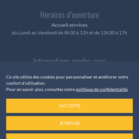
Horaires d’ouverture
Accueil services
du Lundi au Vendredi de 8h30 à 12h et de 13h30 à 17h
Informations rendez-vous
Pour les élus, les rendez-vous sont pris auprès du
Ce site utilise des cookies pour personnaliser et améliorer votre
secrétariat au
confort d'utilisation.
04 73 61 57 11
Pour en savoir plus, consultez notre
politique de confidentialité
.
J'ACCEPTE
Numéro d’urgence
JE REFUSE
Permanence de week-end au
06 74 82 92 59