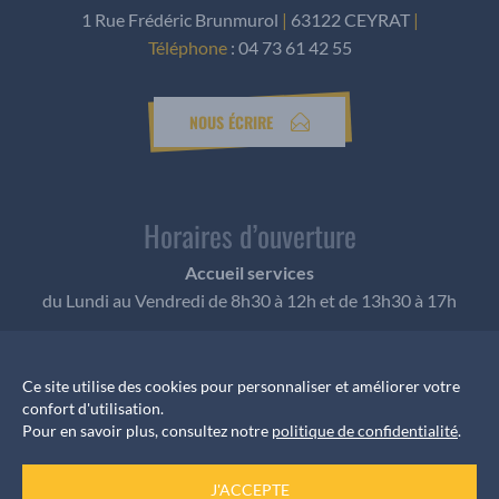
1 Rue Frédéric Brunmurol
|
63122 CEYRAT
|
Téléphone
:
04 73 61 42 55
NOUS ÉCRIRE
Horaires d’ouverture
Accueil services
du Lundi au Vendredi de 8h30 à 12h et de 13h30 à 17h
Ce site utilise des cookies pour personnaliser et améliorer votre
Informations rendez-vous
confort d'utilisation.
Pour en savoir plus, consultez notre
politique de confidentialité
.
Pour les élus, les rendez-vous sont pris auprès du
secrétariat au
J'ACCEPTE
04 73 61 57 11