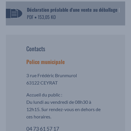
Déclaration préalable d'une vente au déballage
|
PDF
153,05 KO
•
Contacts
Police municipale
3 rue Frédéric Brunmurol
63122 CEYRAT
Accueil du public :
Du lundi au vendredi de 08h30 à
12h15. Sur rendez-vous en dehors de
ces horaires.
04 73 61 57 17