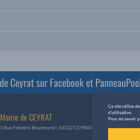
e de Ceyrat sur Facebook et PanneauPoc
Ce site utilise 
d'utilisation.
Mairie de CEYRAT
Pour en savoir p
1 Rue Frédéric Brunmurol
|
63122 CEYRAT
|
Téléphone
:
04 73 61