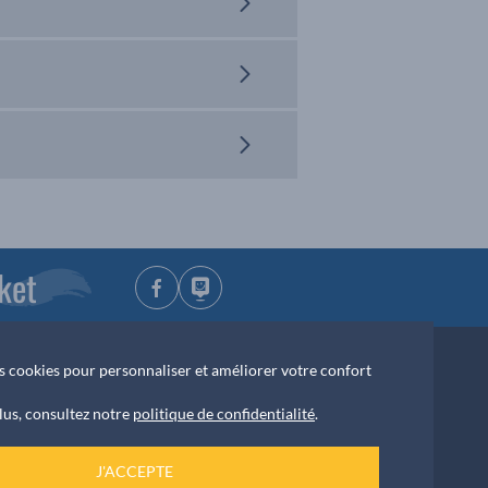
ket
des cookies pour personnaliser et améliorer votre confort
lus, consultez notre
politique de confidentialité
.
NOUS ÉCRIRE
 42 55
J'ACCEPTE