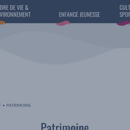
DRE DE VIE &
CULT
VIRONNEMENT
ENFANCE JEUNESSE
SPO
EN COURS :
T
PATRIMOINE
Patrimoine