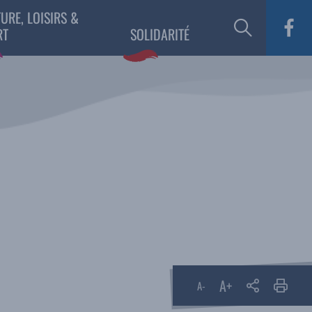
URE, LOISIRS &
RT
SOLIDARITÉ
A+
Partager
A-