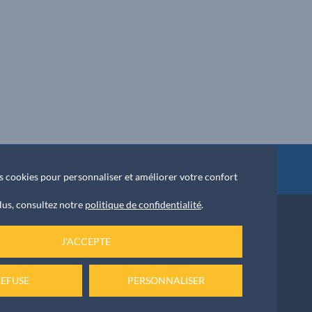
ket
des cookies pour personnaliser et améliorer votre confort
lus, consultez notre
politique de confidentialité
.
J'ACCEPTE
NOUS ÉCRIRE
 42 55
REFUSE
PERSONNALISER