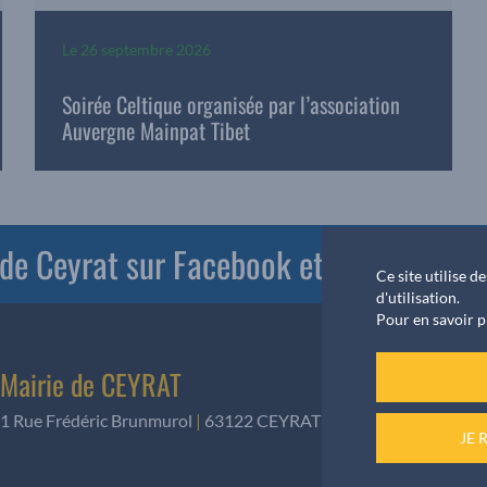
Le
26 septembre 2026
Soirée Celtique organisée par l’association
Auvergne Mainpat Tibet
e de Ceyrat sur Facebook et PanneauPoc
Ce site utilise 
d'utilisation.
Pour en savoir p
Mairie de CEYRAT
1 Rue Frédéric Brunmurol
|
63122 CEYRAT
|
Téléphone
:
04 73 61
JE 