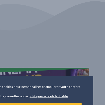
des cookies pour personnaliser et améliorer votre confort
lus, consultez notre
politique de confidentialité
.