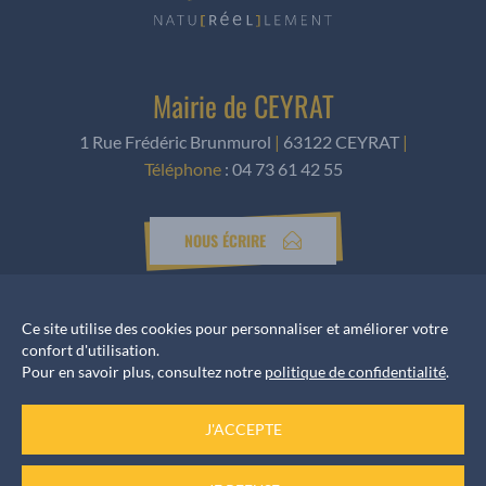
Mairie de CEYRAT
1 Rue Frédéric Brunmurol
|
63122 CEYRAT
|
Téléphone
:
04 73 61 42 55
NOUS ÉCRIRE
Ce site utilise des cookies pour personnaliser et améliorer votre
Horaires d’ouverture
confort d'utilisation.
Pour en savoir plus, consultez notre
politique de confidentialité
.
Accueil services
du Lundi au Vendredi de 8h30 à 12h et de 13h30 à 17h
J'ACCEPTE