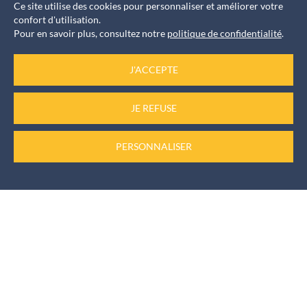
Ce site utilise des cookies pour personnaliser et améliorer votre
Informations rendez-vous
confort d'utilisation.
Pour en savoir plus, consultez notre
politique de confidentialité
.
Pour les élus, les rendez-vous sont pris auprès du
secrétariat au
J'ACCEPTE
04 73 61 57 11
JE REFUSE
Numéro d’urgence
PERSONNALISER
Permanence de week-end au
06 74 82 92 59
Plan du site
Accessibilité