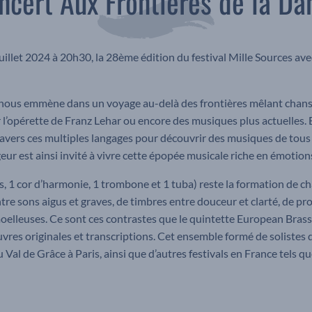
ncert Aux Frontières de la Da
juillet 2024 à 20h30, la 28ème édition du festival Mille Sources av
 nous emmène dans un voyage au-delà des frontières mêlant chans
l’opérette de Franz Lehar ou encore des musiques plus actuelles. E
avers ces multiples langages pour découvrir des musiques de tous
eur est ainsi invité à vivre cette épopée musicale riche en émotion
, 1 cor d’harmonie, 1 trombone et 1 tuba) reste la formation de cha
ntre sons aigus et graves, de timbres entre douceur et clarté, de p
oelleuses. Ce sont ces contrastes que le quintette European Bras
res originales et transcriptions. Cet ensemble formé de solistes 
u Val de Grâce à Paris, ainsi que d’autres festivals en France tels q