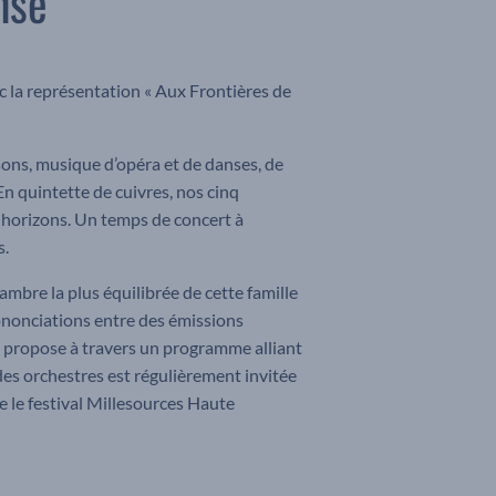
nse
ec la représentation « Aux Frontières de
ons, musique d’opéra et de danses, de
n quintette de cuivres, nos cinq
 horizons. Un temps de concert à
s.
mbre la plus équilibrée de cette famille
rononciations entre des émissions
s propose à travers un programme alliant
des orchestres est régulièrement invitée
ue le festival Millesources Haute