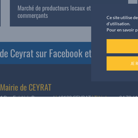
Marché de producteurs locaux et
commerçants
Ce site utilise 
d'utilisation.
Pour en savoir p
e de Ceyrat sur Facebook et PanneauPoc
JE 
Mairie de CEYRAT
1 Rue Frédéric Brunmurol
|
63122 CEYRAT
|
Téléphone
:
04 73 61
Informations rendez-vous
Pour les élus, les rendez-vous sont pris