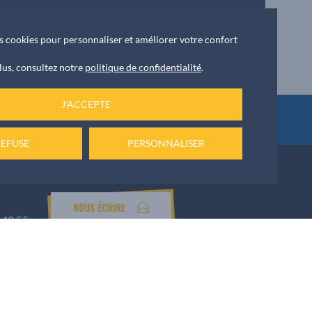
Apéro concert & cinéma plein air
des cookies pour personnaliser et améliorer votre confort
lus, consultez notre
politique de confidentialité
.
J'ACCEPTE
ket
REFUSE
PERSONNALISER
NOUS ÉCRIRE
 42 55
Numéro d’urgence
Permanence de week-end au