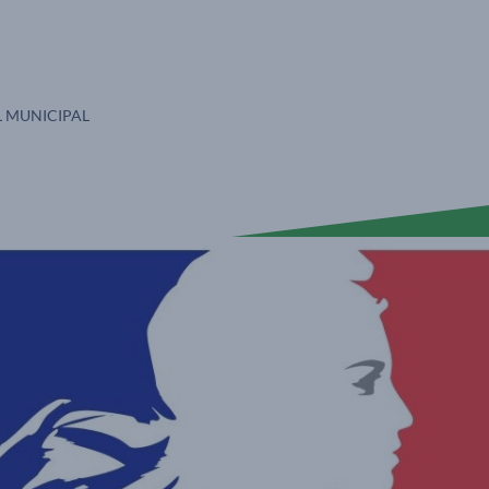
S :
L MUNICIPAL