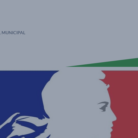
S :
L MUNICIPAL