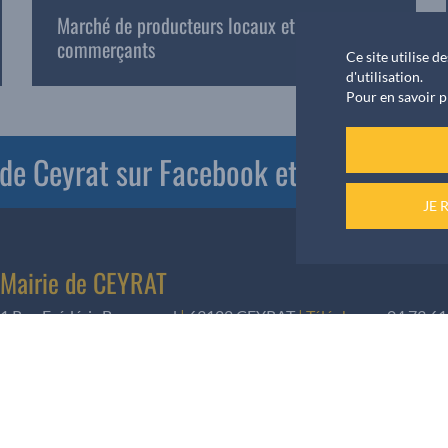
Marché de producteurs locaux et
commerçants
Ce site utilise 
d'utilisation.
Pour en savoir p
e de Ceyrat sur Facebook et PanneauPoc
JE 
Mairie de CEYRAT
1 Rue Frédéric Brunmurol
|
63122 CEYRAT
|
Téléphone
:
04 73 61
Informations rendez-vous
Pour les élus, les rendez-vous sont pris