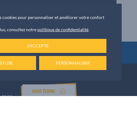
Apéro concert & cinéma plein air
des cookies pour personnaliser et améliorer votre confort
lus, consultez notre
politique de confidentialité
.
J'ACCEPTE
ket
REFUSE
PERSONNALISER
NOUS ÉCRIRE
 42 55
Numéro d’urgence
Permanence de week-end au