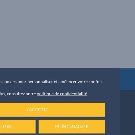
ket
des cookies pour personnaliser et améliorer votre confort
lus, consultez notre
politique de confidentialité
.
J'ACCEPTE
NOUS ÉCRIRE
 42 55
REFUSE
PERSONNALISER