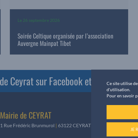
Le
26 septembre 2026
Soirée Celtique organisée par l’association
Auvergne Mainpat Tibet
e de Ceyrat sur Facebook et PanneauPoc
Ce site utilise 
d'utilisation.
Pour en savoir p
Mairie de CEYRAT
1 Rue Frédéric Brunmurol
|
63122 CEYRAT
|
Téléphone
:
04 73 61
JE 