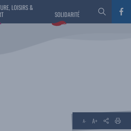
URE, LOISIRS &
RT
SOLIDARITÉ
A+
Partager
A-