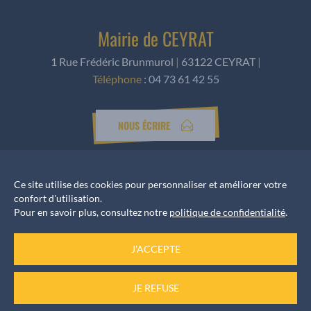
Mairie de CEYRAT
1 Rue Frédéric Brunmurol
|
63122 CEYRAT
|
Téléphone
:
04 73 61 42 55
NOUS ÉCRIRE
Ce site utilise des cookies pour personnaliser et améliorer votre
Horaires d’ouverture
confort d'utilisation.
Pour en savoir plus, consultez notre
politique de confidentialité
.
Accueil services
du Lundi au Vendredi de 8h30 à 12h et de 13h30 à 17h
J'ACCEPTE
JE REFUSE
Informations rendez-vous