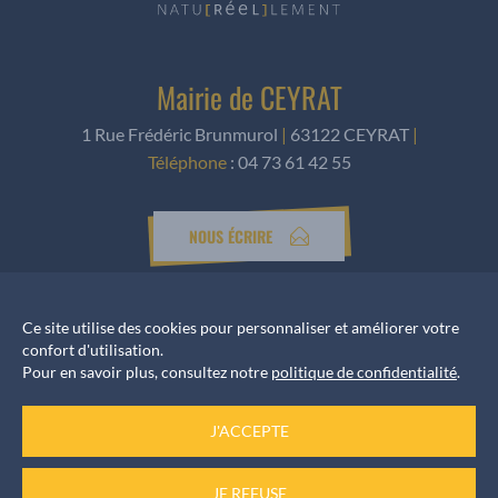
Mairie de CEYRAT
1 Rue Frédéric Brunmurol
|
63122 CEYRAT
|
Téléphone
:
04 73 61 42 55
NOUS ÉCRIRE
Ce site utilise des cookies pour personnaliser et améliorer votre
Horaires d’ouverture
confort d'utilisation.
Pour en savoir plus, consultez notre
politique de confidentialité
.
Accueil services
du Lundi au Vendredi de 8h30 à 12h et de 13h30 à 17h
J'ACCEPTE
JE REFUSE