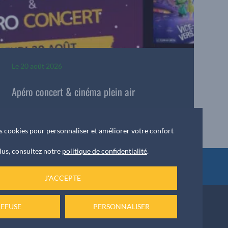
Le
20 août 2026
Apéro concert & cinéma plein air
des cookies pour personnaliser et améliorer votre confort
lus, consultez notre
politique de confidentialité
.
ket
J'ACCEPTE
REFUSE
PERSONNALISER