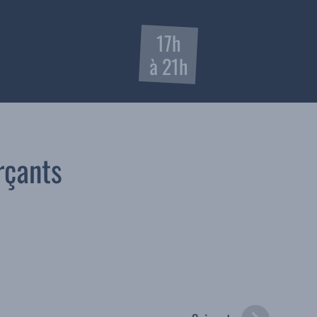
17h
à 21h
rçants