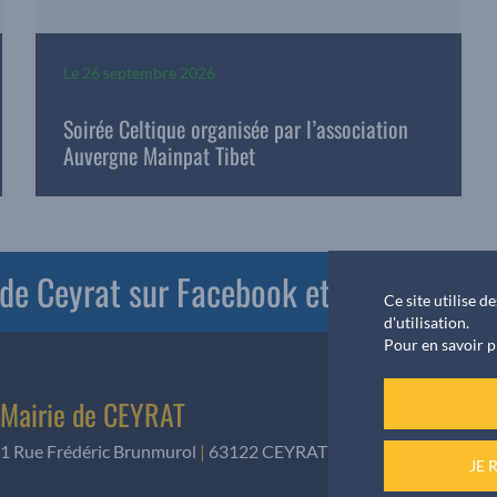
Le
26 septembre 2026
Soirée Celtique organisée par l’association
Auvergne Mainpat Tibet
e de Ceyrat sur Facebook et PanneauPoc
Ce site utilise 
d'utilisation.
Pour en savoir p
Mairie de CEYRAT
1 Rue Frédéric Brunmurol
|
63122 CEYRAT
|
Téléphone
:
04 73 61
JE 