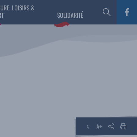
URE, LOISIRS &
RT
SOLIDARITÉ
A+
Partager
A-