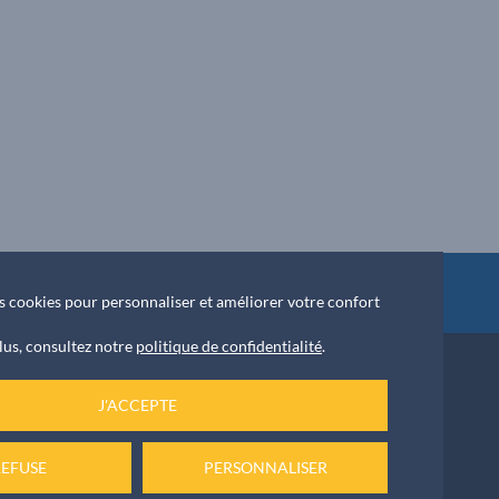
ket
des cookies pour personnaliser et améliorer votre confort
lus, consultez notre
politique de confidentialité
.
J'ACCEPTE
NOUS ÉCRIRE
 42 55
REFUSE
PERSONNALISER