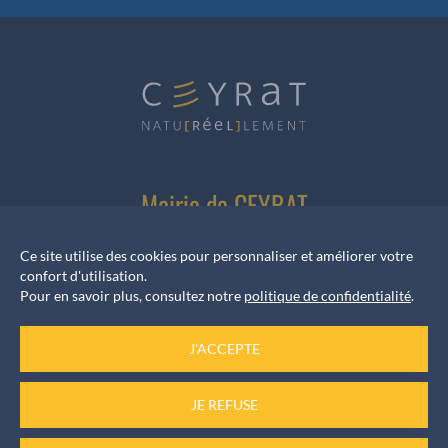
Mairie de CEYRAT
1 Rue Frédéric Brunmurol
|
63122 CEYRAT
|
Ce site utilise des cookies pour personnaliser et améliorer votre
Téléphone
:
04 73 61 42 55
confort d'utilisation.
Pour en savoir plus, consultez notre
politique de confidentialité
.
NOUS ÉCRIRE
J'ACCEPTE
JE REFUSE
Horaires d’ouverture