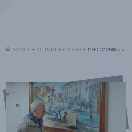
Affi
EN COURS :
ACCUEIL
ACTUALITÉS
DIVERS
MERCI MONSIEUR ROS