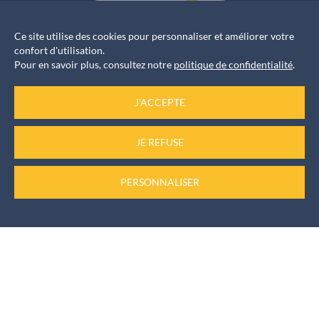
Ce site utilise des cookies pour personnaliser et améliorer votre
confort d'utilisation.
Horaires d’ouverture
Pour en savoir plus, consultez notre
politique de confidentialité
.
Accueil services
J'ACCEPTE
du Lundi au Vendredi de 8h30 à 12h et de 13h30 à 17h
JE REFUSE
Informations rendez-vous
PERSONNALISER
Pour les élus, les rendez-vous sont pris auprès du
secrétariat au
04 73 61 57 11
Numéro d’urgence