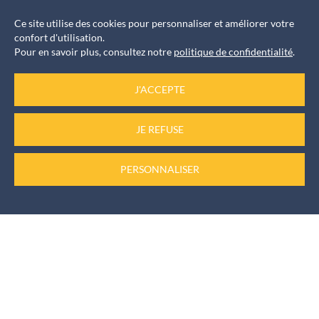
Horaires d’ouverture
Ce site utilise des cookies pour personnaliser et améliorer votre
confort d'utilisation.
Accueil services
Pour en savoir plus, consultez notre
politique de confidentialité
.
du Lundi au Vendredi de 8h30 à 12h et de 13h30 à 17h
J'ACCEPTE
Informations rendez-vous
JE REFUSE
Pour les élus, les rendez-vous sont pris auprès du
secrétariat au
PERSONNALISER
04 73 61 57 11
Numéro d’urgence
Permanence de week-end au
06 74 82 92 59