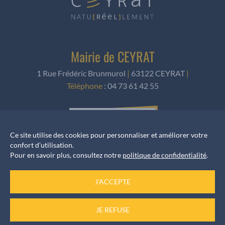
Mairie de CEYRAT
1 Rue Frédéric Brunmurol
|
63122 CEYRAT
|
Téléphone
:
04 73 61 42 55
NOUS ÉCRIRE
Ce site utilise des cookies pour personnaliser et améliorer votre
confort d'utilisation.
Pour en savoir plus, consultez notre
politique de confidentialité
.
Horaires d’ouverture
J'ACCEPTE
Accueil services
du Lundi au Vendredi de 8h30 à 12h et de 13h30 à 17h
JE REFUSE