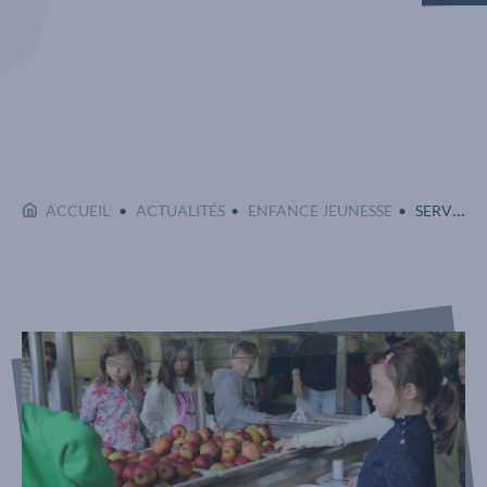
Affi
EN COURS
ACCUEIL
ACTUALITÉS
ENFANCE JEUNESSE
SERVICE AUTONOME DANS LES CANTINES