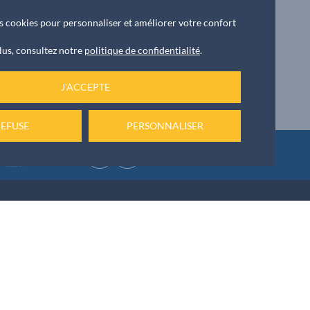
des cookies pour personnaliser et améliorer votre confort
ENFANCE JEUNESSE
lus, consultez notre
politique de confidentialité
.
Le
17/06/2026
Olympiades sportives
J'ACCEPTE
REFUSE
PERSONNALISER
ket
NOUS ÉCRIRE
 42 55