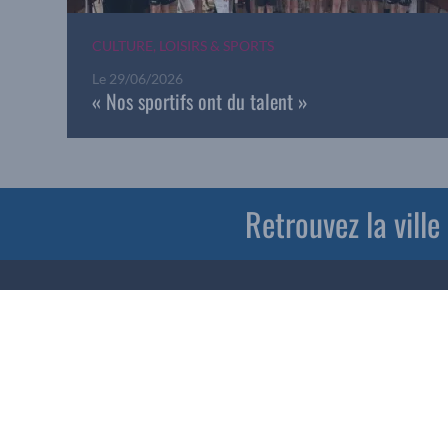
CULTURE, LOISIRS & SPORTS
Le
29/06/2026
« Nos sportifs ont du talent »
Retrouvez la vill