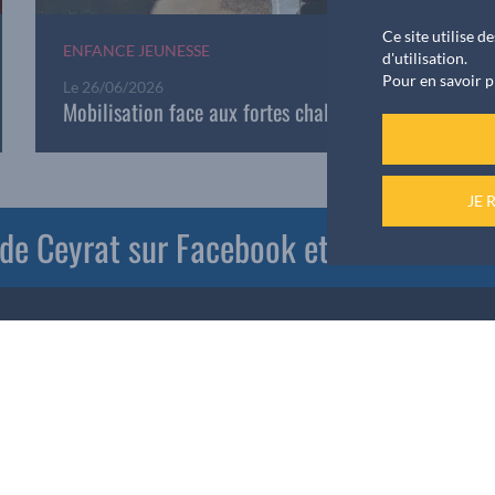
Ce site utilise 
ENFANCE JEUNESSE
d'utilisation.
Pour en savoir p
Le
26/06/2026
Mobilisation face aux fortes chaleurs
JE 
e de Ceyrat sur Facebook et PanneauPoc
Mairie de CEYRAT
1 Rue Frédéric Brunmurol
|
63122 CEYRAT
|
Téléphone
:
04 73 61