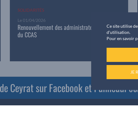
SOLIDARITÉS
Le
01/04/2026
Renouvellement des administrateurs nommés
Ce site utilise 
d'utilisation.
du CCAS
Pour en savoir p
JE 
e de Ceyrat sur Facebook et PanneauPoc
Mairie de CEYRAT
1 Rue Frédéric Brunmurol
|
63122 CEYRAT
|
Téléphone
:
04 73 61