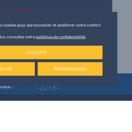
SOLIDARITÉS
Le
28/03/2026
Un après-midi en musique pour les seniors
des cookies pour personnaliser et améliorer votre confort
lus, consultez notre
politique de confidentialité
.
J'ACCEPTE
REFUSE
PERSONNALISER
ket
NOUS ÉCRIRE
 42 55