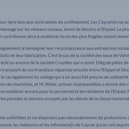
pour faire face aux contraintes du confinement. Les Ceyratois ne sont
message sur les réseaux sociaux, envoi de dessins à l’Ehpad. La pro
i contribuent ainsi à améliorer la vie des plus fragiles soient remer
 également à témoigner leur reconnaissance aux entreprises locale
duits de leur fabrication. C’est le cas de la société des eaux de Vo
écié ou encore de la société Cruzilles qui a remis 10kg de pâtes d
transport de ces friandises réparties ensuite entre l’Ehpad et l’éc
 le cas également du collège qui a lui aussi fait preuve de solidarit
on de charlottes, et M. Ritter, artisan champanellois a donné des 
à se mobiliser encore pour le personnel et les résidents de l’Ehpad
es pensées et dessins envoyés par les élèves de la classe maternel
rès sollicitées et ne disposent pas nécessairement de protections 
une, les médecins et les infirmier(e)s de Ceyrat qui en ont expri