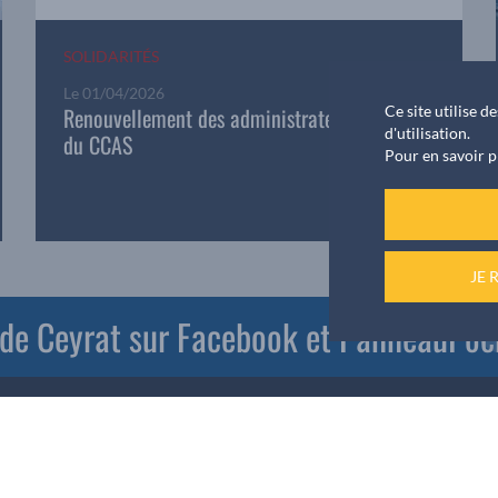
SOLIDARITÉS
Le
01/04/2026
Ce site utilise 
Renouvellement des administrateurs nommés
d'utilisation.
du CCAS
Pour en savoir p
JE 
e de Ceyrat sur Facebook et PanneauPoc
Mairie de CEYRAT
1 Rue Frédéric Brunmurol
|
63122 CEYRAT
|
Téléphone
:
04 73 61