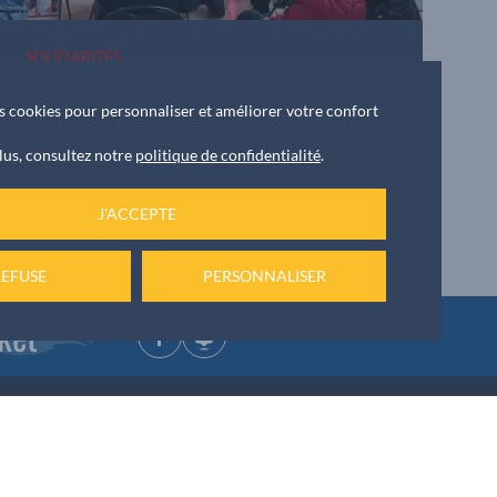
SOLIDARITÉS
Le
28/03/2026
des cookies pour personnaliser et améliorer votre confort
Un après-midi en musique pour les seniors
lus, consultez notre
politique de confidentialité
.
J'ACCEPTE
REFUSE
PERSONNALISER
ket
NOUS ÉCRIRE
 42 55