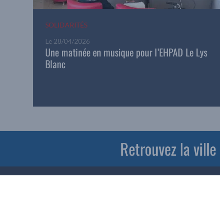
SOLIDARITÉS
Le
28/04/2026
Une matinée en musique pour l’EHPAD Le Lys
Blanc
Retrouvez la vill