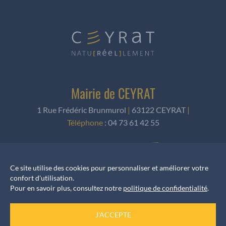
Mairie de CEYRAT
1 Rue Frédéric Brunmurol
|
63122 CEYRAT
|
Téléphone
:
04 73 61 42 55
NOUS ÉCRIRE
Ce site utilise des cookies pour personnaliser et améliorer votre
confort d'utilisation.
Pour en savoir plus, consultez notre
politique de confidentialité
.
Horaires d’ouverture
J'ACCEPTE
Accueil services