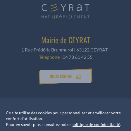
Mairie de CEYRAT
1 Rue Frédéric Brunmurol
|
63122 CEYRAT
|
Téléphone
:
04 73 61 42 55
NOUS ÉCRIRE
Horaires d’ouverture
Ce site utilise des cookies pour personnaliser et améliorer votre
Accueil services
confort d'utilisation.
du Lundi au Vendredi de 8h30 à 12h et de 13h30 à 17h
Pour en savoir plus, consultez notre
politique de confidentialité
.