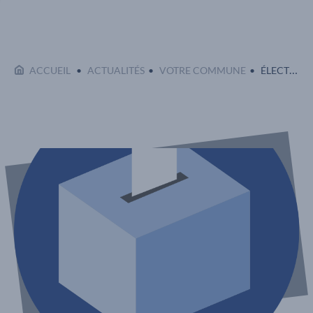
EN COURS 
ACCUEIL
ACTUALITÉS
VOTRE COMMUNE
ÉLECTIONS EUROPÉENNES 09/06/2024