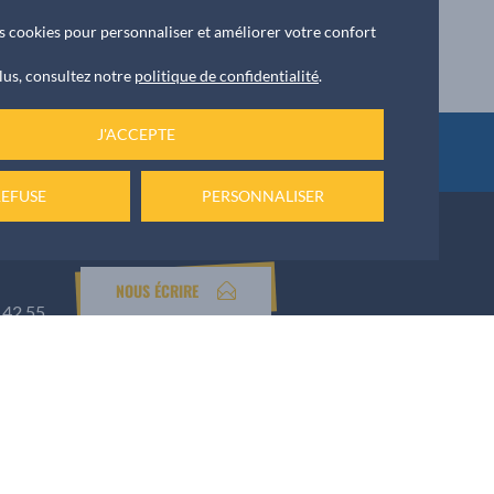
des cookies pour personnaliser et améliorer votre confort
lus, consultez notre
politique de confidentialité
.
J'ACCEPTE
ket
REFUSE
PERSONNALISER
NOUS ÉCRIRE
 42 55
Numéro d’urgence
Permanence de week-end au
06 74 82 92 59