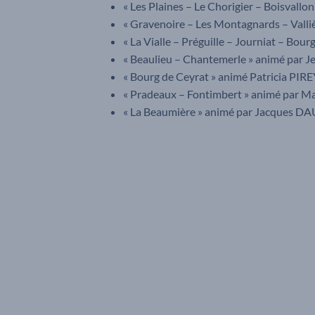
« Les Plaines – Le Chorigier – Boisval
« Gravenoire – Les Montagnards – Vall
« La Vialle – Préguille – Journiat – Bou
« Beaulieu – Chantemerle » animé pa
« Bourg de Ceyrat » animé Patricia PIR
« Pradeaux – Fontimbert » animé par
« La Beaumière » animé par Jacques D