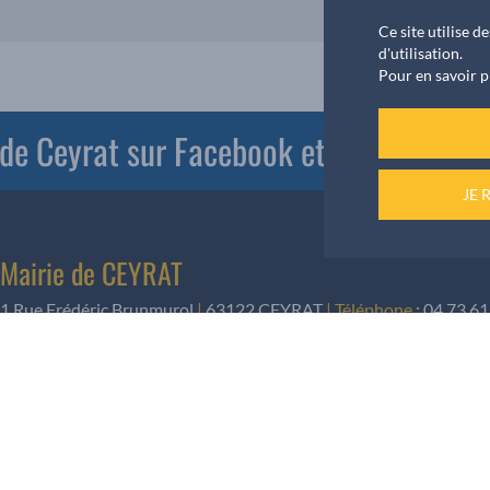
Ce site utilise 
d'utilisation.
Pour en savoir p
e de Ceyrat sur Facebook et PanneauPoc
JE 
Mairie de CEYRAT
1 Rue Frédéric Brunmurol
|
63122 CEYRAT
|
Téléphone
:
04 73 61
Informations rendez-vous
Pour les élus, les rendez-vous sont pris
auprès du secrétariat au