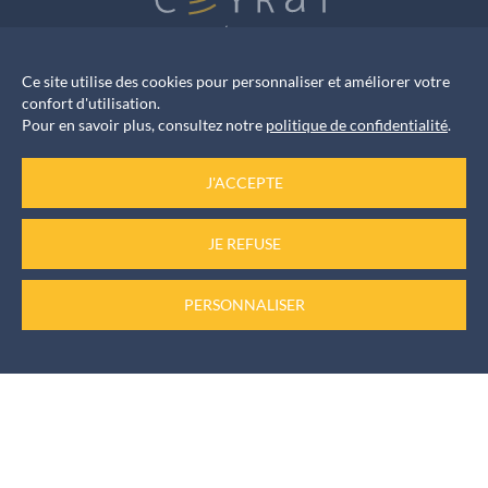
Ce site utilise des cookies pour personnaliser et améliorer votre
confort d'utilisation.
Mairie de CEYRAT
Pour en savoir plus, consultez notre
politique de confidentialité
.
1 Rue Frédéric Brunmurol
|
63122 CEYRAT
|
Téléphone
:
04 73 61 42 55
J'ACCEPTE
JE REFUSE
NOUS ÉCRIRE
PERSONNALISER
Horaires d’ouverture
Accueil services
du Lundi au Vendredi de 8h30 à 12h et de 13h30 à 17h