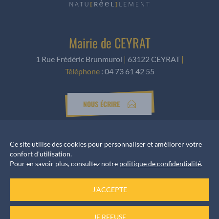
Mairie de CEYRAT
1 Rue Frédéric Brunmurol
|
63122 CEYRAT
|
Téléphone
:
04 73 61 42 55
NOUS ÉCRIRE
Ce site utilise des cookies pour personnaliser et améliorer votre
Horaires d’ouverture
confort d'utilisation.
Pour en savoir plus, consultez notre
politique de confidentialité
.
Accueil services
du Lundi au Vendredi de 8h30 à 12h et de 13h30 à 17h
J'ACCEPTE
JE REFUSE