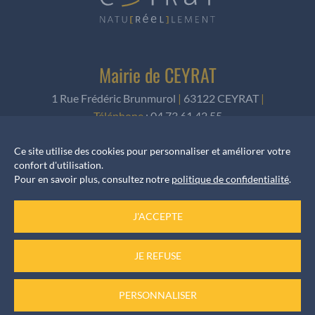
Mairie de CEYRAT
1 Rue Frédéric Brunmurol
|
63122 CEYRAT
|
Téléphone
:
04 73 61 42 55
Ce site utilise des cookies pour personnaliser et améliorer votre
NOUS ÉCRIRE
confort d'utilisation.
Pour en savoir plus, consultez notre
politique de confidentialité
.
J'ACCEPTE
Horaires d’ouverture
JE REFUSE
Accueil services
du Lundi au Vendredi de 8h30 à 12h et de 13h30 à 17h
PERSONNALISER