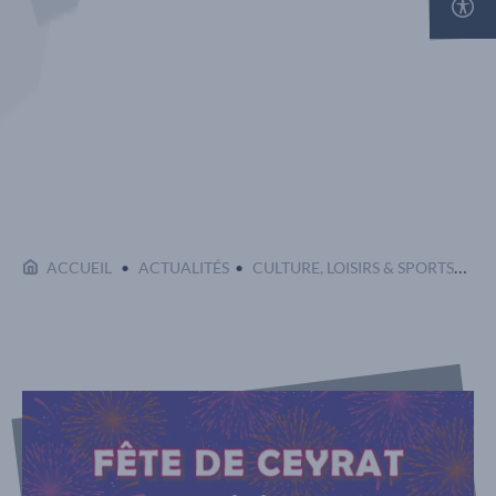
Affi
EN
ACCUEIL
ACTUALITÉS
CULTURE, LOISIRS & SPORTS
FÊ