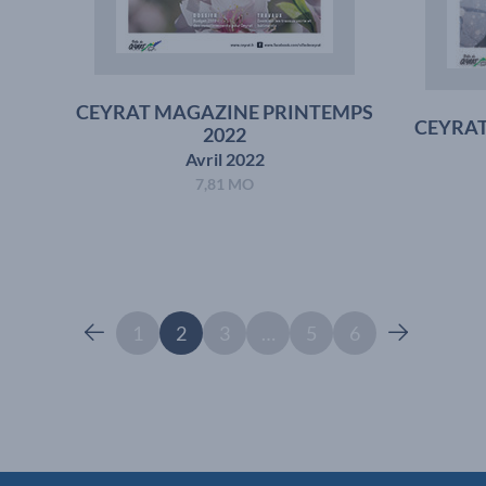
CEYRAT MAGAZINE PRINTEMPS
CEYRAT
2022
Avril 2022
7,81 MO
1
2
3
…
5
6